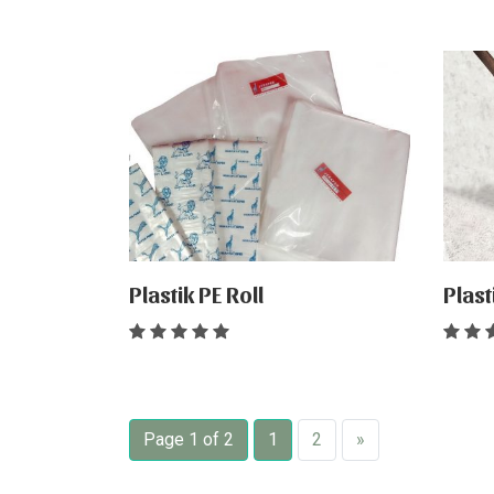
Plastik PE Roll
Plas
Page 1 of 2
1
2
»